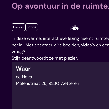
Op avontuur in de ruimte,
Categorieën
Familie
Lezing
In deze warme, interactieve lezing neemt ruimtev
heelal. Met spectaculaire beelden, video’s en een 
vraag?
Stijn beantwoordt ze met plezier.
Waar
cc Nova
Molenstraat 2b
,
9230
Wetteren