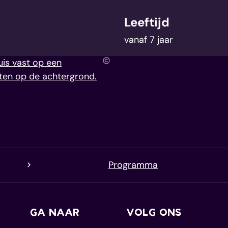
Leeftijd
vanaf
7
jaar
et weinig inspanningen doen om de taal te begrijpen
activiteit, workshop of cursus te kiezen.
NASA Emily S. Mah
Programma
GA NAAR
VOLG ONS