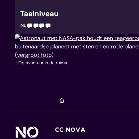
Taalniveau
Je begrijpt en spreekt vlot Nederlands. Je mo
Taaliconen helpen anderstaligen een geschikte 
Op avontuur in de ruimte
Startpagina
Contact
Home
CC NOVA