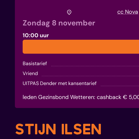
STIJN ILSEN
Waar
cc Nova
Zondag
8 november
10:00 uur
Reserveer
Prijs
Basistarief
Vriend
UITPAS Dender met kansentarief
leden Gezinsbond Wetteren: cashback € 5,00 vi
STIJN ILSEN