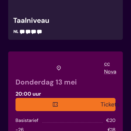
Taalniveau
Je begrijpt en spreekt vlot Nederlands. Je moet 
Taaliconen helpen anderstaligen een geschikte act
Waar
cc
Nova
Donderdag
13 mei
20:00 uur
Reserveer
Tickets
Prijs
Basistarief
€
20
-26
€
18