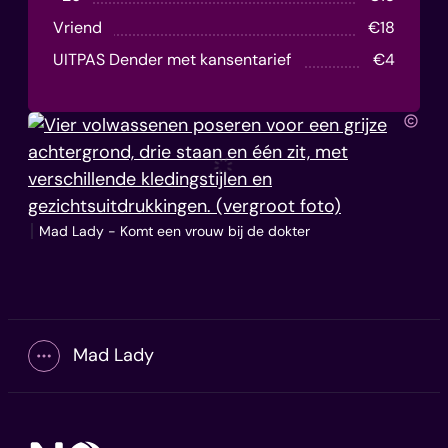
Vriend
€
18
UITPAS Dender met kansentarief
€
4
Koen 
Mad Lady - Komt een vrouw bij de dokter
Mad Lady
Toon alle broodkruimel items