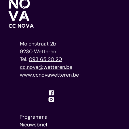
Home
Contact
CC NOVA
Adres
Molenstraat 2b
,
9230
Wetteren
093 65 20 20
E-mail
cc.nova
@
wetteren.be
Website
www.ccnovawetteren.be
Facebook
Instagram
Programma
Nieuwsbrief