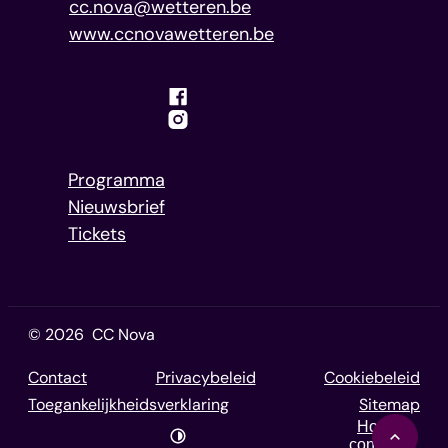
E-mail
cc.nova
@
wetteren.be
Website
www.ccnovawetteren.be
Facebook
Instagram
Programma
Nieuwsbrief
Tickets
© 2026
CC Nova
Contact
Privacybeleid
Cookiebeleid
Toegankelijkheidsverklaring
Sitemap
Hoog
contrast