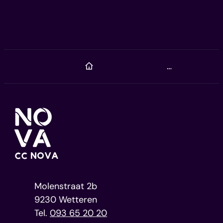
Startpagina
Home
Contact
CC NOVA
Adres
Molenstraat 2b
,
9230
Wetteren
093 65 20 20