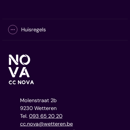
Huisregels
Toon alle broodkruimel items
Home
Contact
CC NOVA
Adres
Molenstraat 2b
,
9230
Wetteren
093 65 20 20
E-mail
cc.nova
@
wetteren.be