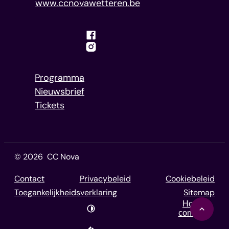
Website
www.ccnovawetteren.be
Facebook
Instagram
Programma
Nieuwsbrief
Tickets
© 2026
CC Nova
Contact
Privacybeleid
Cookiebeleid
Toegankelijkheidsverklaring
Sitemap
Hoog
contrast
Naar 