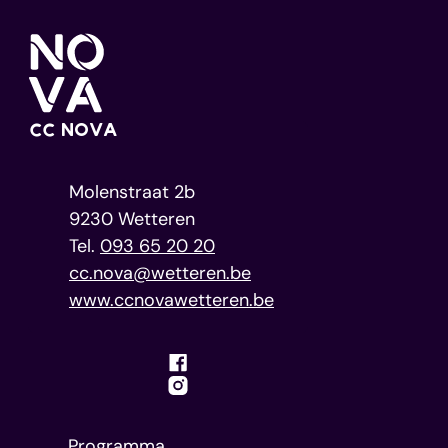
Home
Contact
CC NOVA
Adres
Molenstraat 2b
,
9230
Wetteren
093 65 20 20
E-mail
cc.nova
@
wetteren.be
Website
www.ccnovawetteren.be
Facebook
Instagram
Programma